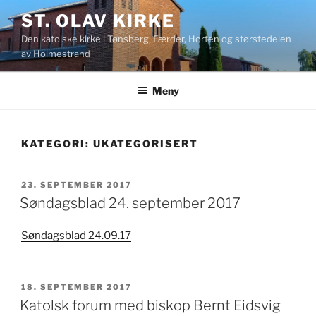
Gå
ST. OLAV KIRKE
til
Den katolske kirke i Tønsberg, Færder, Horten og størstedelen
innhold
av Holmestrand
Meny
KATEGORI:
UKATEGORISERT
PUBLISERT
23. SEPTEMBER 2017
Søndagsblad 24. september 2017
Søndagsblad 24.09.17
PUBLISERT
18. SEPTEMBER 2017
Katolsk forum med biskop Bernt Eidsvig