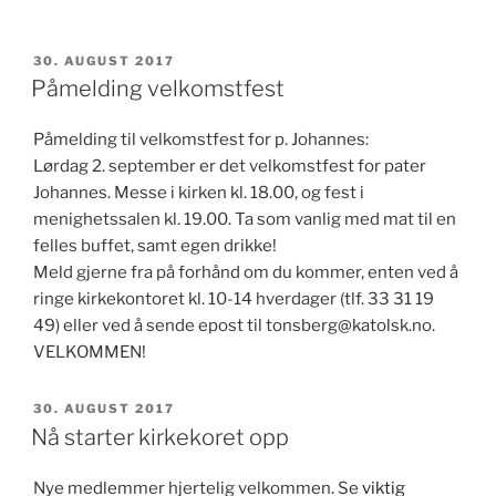
PUBLISERT
30. AUGUST 2017
Påmelding velkomstfest
Påmelding til velkomstfest for p. Johannes:
Lørdag 2. september er det velkomstfest for pater
Johannes. Messe i kirken kl. 18.00, og fest i
menighetssalen kl. 19.00. Ta som vanlig med mat til en
felles buffet, samt egen drikke!
Meld gjerne fra på forhånd om du kommer, enten ved å
ringe kirkekontoret kl. 10-14 hverdager (tlf. 33 31 19
49) eller ved å sende epost til tonsberg@katolsk.no.
VELKOMMEN!
PUBLISERT
30. AUGUST 2017
Nå starter kirkekoret opp
Nye medlemmer hjertelig velkommen. Se
viktig