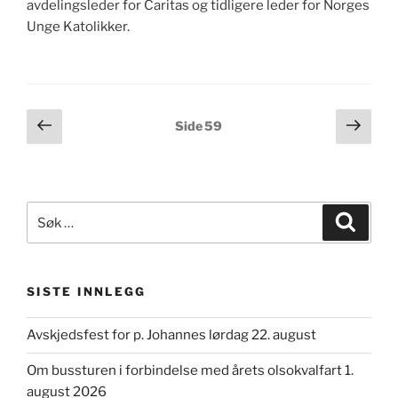
avdelingsleder for Caritas og tidligere leder for Norges
Unge Katolikker.
Sidepaginering
Forrige
Nest
Side
59
side
side
Søk
Søk
etter:
SISTE INNLEGG
Avskjedsfest for p. Johannes lørdag 22. august
Om bussturen i forbindelse med årets olsokvalfart 1.
august 2026