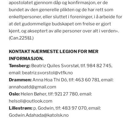
apostolatet gjennom dåp og konfirmasjon, er de
bundet av den generelle plikten og de har rett som
enkeltpersoner, eller sluttet i foreninger, i å arbeide for
at det gudommelige budskapet om frelse er gjort
kjent, og akseptert av alle personer over alt i verden».
(Can.225§1.)
KONTAKT NÆRMESTE LEGION FOR MER
INFORMASJON.
Tønsberg:
Beatriz Quiles Svorstøl, tlf. 984 82 745,
email: beatriz.svorstol@vtfk.no
Drammen:
Anna Hoa Thi Dô, tlf: 463 60 781, email:
annahoatd@gmail.com
Oslo:
Helen Bøher, tlf: 921 27 780, email:
helsoli@outlook.com
Lillestrøm:
p. Godwin, tlf: 483 97 070, email:
Godwin.Adahada@katolsk.no