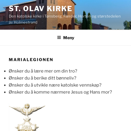
Gå
ST. OLAV KIRKE
til
Den katolske kirke i Tønsberg, Færder, Horten og størstedelen
innhold
av Holmestrand
Meny
MARIALEGIONEN
Ønsker du å lære mer om din tro?
Ønsker du å berike ditt bønneliv?
Ønsker du å utvikle nære katolske vennskap?
Ønsker du å komme nærmere Jesus og Hans mor?