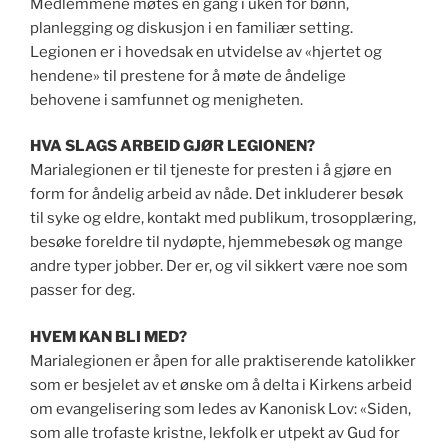
Medlemmene møtes en gang i uken for bønn,
planlegging og diskusjon i en familiær setting.
Legionen er i hovedsak en utvidelse av «hjertet og
hendene» til prestene for å møte de åndelige
behovene i samfunnet og menigheten.
HVA SLAGS ARBEID GJØR LEGIONEN?
Marialegionen er til tjeneste for presten i å gjøre en
form for åndelig arbeid av nåde. Det inkluderer besøk
til syke og eldre, kontakt med publikum, trosopplæring,
besøke foreldre til nydøpte, hjemmebesøk og mange
andre typer jobber. Der er, og vil sikkert være noe som
passer for deg.
HVEM KAN BLI MED?
Marialegionen er åpen for alle praktiserende katolikker
som er besjelet av et ønske om å delta i Kirkens arbeid
om evangelisering som ledes av Kanonisk Lov: «Siden,
som alle trofaste kristne, lekfolk er utpekt av Gud for