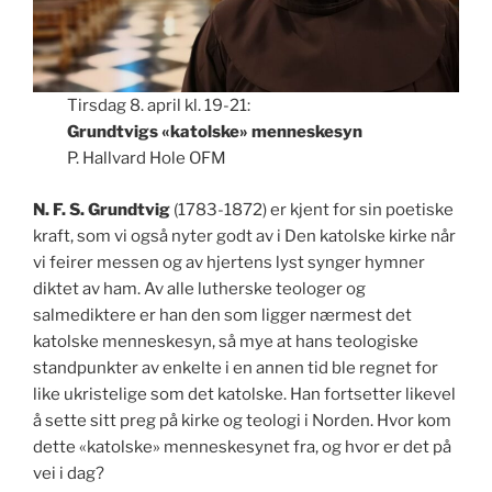
Tirsdag 8. april kl. 19-21:
Grundtvigs «katolske» menneskesyn
P. Hallvard Hole OFM
N. F. S. Grundtvig
(1783-1872) er kjent for sin poetiske
kraft, som vi også nyter godt av i Den katolske kirke når
vi feirer messen og av hjertens lyst synger hymner
diktet av ham. Av alle lutherske teologer og
salmediktere er han den som ligger nærmest det
katolske menneskesyn, så mye at hans teologiske
standpunkter av enkelte i en annen tid ble regnet for
like ukristelige som det katolske. Han fortsetter likevel
å sette sitt preg på kirke og teologi i Norden. Hvor kom
dette «katolske» menneskesynet fra, og hvor er det på
vei i dag?