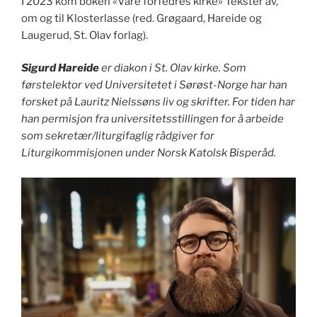
I 2023 kom boken «Våre forfedres kirke» Tekster av,
om og til Klosterlasse (red. Grøgaard, Hareide og
Laugerud, St. Olav forlag).
Sigurd Hareide
er diakon i St. Olav kirke. Som
førstelektor ved Universitetet i Sørøst-Norge har han
forsket på Lauritz Nielssøns liv og skrifter. For tiden har
han permisjon fra universitetsstillingen for å arbeide
som sekretær/liturgifaglig rådgiver for
Liturgikommisjonen under Norsk Katolsk Bisperåd.