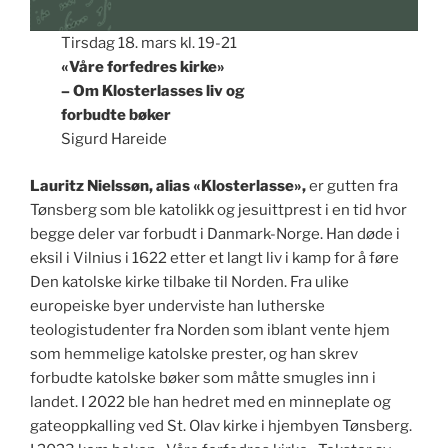
Tirsdag 18. mars kl. 19-21
«Våre forfedres kirke»
– Om Klosterlasses liv og
forbudte bøker
Sigurd Hareide
Lauritz Nielssøn, alias «Klosterlasse»,
er gutten fra
Tønsberg som ble katolikk og jesuittprest i en tid hvor
begge deler var forbudt i Danmark-Norge. Han døde i
eksil i Vilnius i 1622 etter et langt liv i kamp for å føre
Den katolske kirke tilbake til Norden. Fra ulike
europeiske byer underviste han lutherske
teologistudenter fra Norden som iblant vente hjem
som hemmelige katolske prester, og han skrev
forbudte katolske bøker som måtte smugles inn i
landet. I 2022 ble han hedret med en minneplate og
gateoppkalling ved St. Olav kirke i hjembyen Tønsberg.