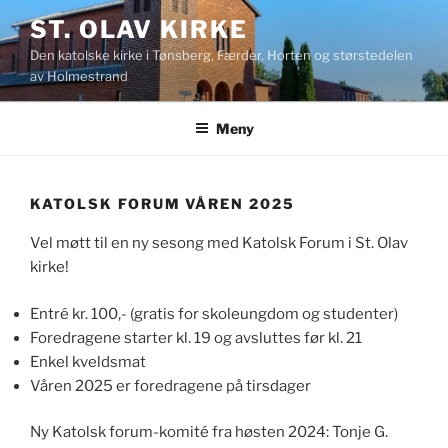
Gå
ST. OLAV KIRKE
til
Den katolske kirke i Tønsberg, Færder, Horten og størstedelen
innhold
av Holmestrand
Meny
KATOLSK FORUM VÅREN 2025
Vel møtt til en ny sesong med Katolsk Forum i St. Olav
kirke!
Entré kr. 100,- (gratis for skoleungdom og studenter)
Foredragene starter kl. 19 og avsluttes før kl. 21
Enkel kveldsmat
Våren 2025 er foredragene på tirsdager
Ny Katolsk forum-komité fra høsten 2024: Tonje G.