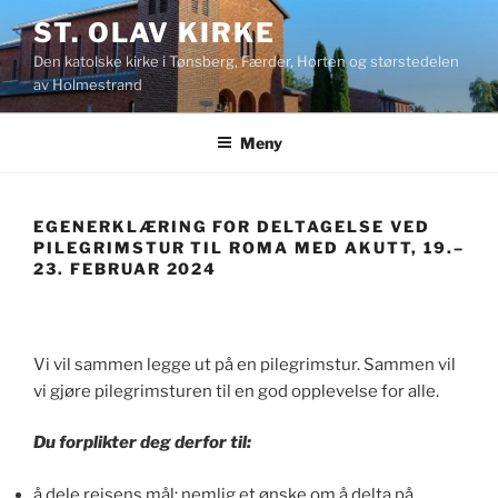
Gå
ST. OLAV KIRKE
til
Den katolske kirke i Tønsberg, Færder, Horten og størstedelen
innhold
av Holmestrand
Meny
EGENERKLÆRING FOR DELTAGELSE VED
PILEGRIMSTUR TIL ROMA MED AKUTT, 19.–
23. FEBRUAR 2024
Vi vil sammen legge ut på en pilegrimstur. Sammen vil
vi gjøre pilegrimsturen til en god opplevelse for alle.
Du forplikter deg derfor til:
å dele reisens mål; nemlig et ønske om å delta på