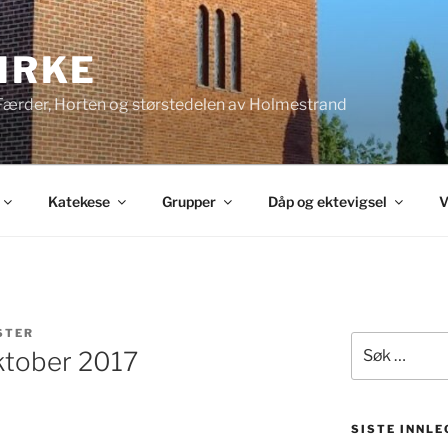
KIRKE
 Færder, Horten og størstedelen av Holmestrand
Katekese
Grupper
Dåp og ektevigsel
V
STER
Søk
ktober 2017
etter:
SISTE INNLE