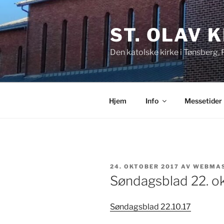
Gå
til
ST. OLAV 
innhold
Den katolske kirke i Tønsberg,
Hjem
Info
Messetider
PUBLISERT
24. OKTOBER 2017
AV
WEBMA
Søndagsblad 22. o
Søndagsblad 22.10.17