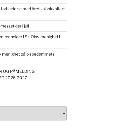
forbindelse med årets olsokvalfart
essetider i juli
om renholder i St. Olav menighet i
av menighet på bispedømmets
 OG PÅMELDING;
T 2026-2027