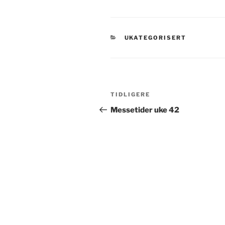
KATEGORIER
UKATEGORISERT
Innleggsnavigasjon
Forrige
TIDLIGERE
innlegg
Messetider uke 42