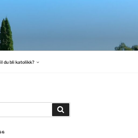
il du bli katolikk?
Søk
GG