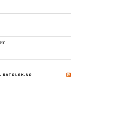
røm
A KATOLSK.NO