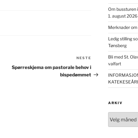
Om bussturen i 
1. august 2026
Merknader om m
Ledig stilling s
Tønsberg
Bli med St. Ol
NESTE
Neste
valfart
innlegg
Spørreskjema om pastorale behov i
bispedømmet
INFORMASJON
KATEKESEÅRE
ARKIV
Arkiv