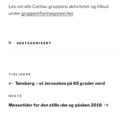
Les om alle Caritas-gruppens aktiviteter og tilbud
under
gruppeinformasjonen her
.
KATEGORIER
UKATEGORISERT
Innleggsnavigasjon
Forrige
TIDLIGERE
innlegg
Tønsberg – et Jerusalem på 65 grader nord
Neste
NESTE
innlegg
Messetider for den stille uke og påsken 2018