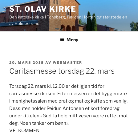
Gå
ST. OLAV KIRKE
til
Den katolske kirke i Tønsberg, Færder, Horten og størstedelen
innhold
av Holmestrand
Meny
PUBLISERT
20. MARS 2018
AV
WEBMASTER
Caritasmesse torsdag 22. mars
Torsdag 22. mars kl. 12.00 er det igjen tid for
caritasmesse i kirken. Etter messen er det hyggemøte
i menighetssalen med prat og mat og kaffe som vanlig.
Dessuten holder Reidun Antonsen et kort foredrag
under tittelen «Gud, la hele mitt vesen være rettet mot
deg. Noen tanker om bønn».
VELKOMMEN.