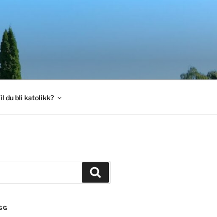
il du bli katolikk?
Søk
GG