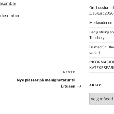
 desember
Om bussturen i 
1. august 2026
6. desember
Merknader om m
Ledig stilling s
Tønsberg
Bli med St. Ol
valfart
INFORMASJON
KATEKESEÅRE
NESTE
Neste
innlegg
Nye plasser på menighetstur til
ARKIV
Lituaen
Arkiv