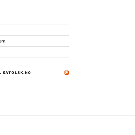
røm
A KATOLSK.NO