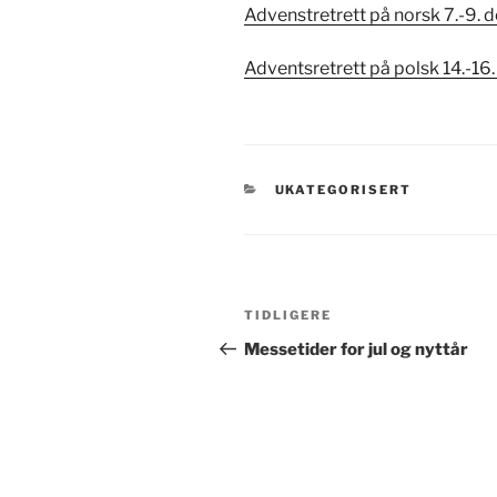
Advenstretrett på norsk 7.-9.
Adventsretrett på polsk 14.-1
KATEGORIER
UKATEGORISERT
Innleggsnavigasjon
Forrige
TIDLIGERE
innlegg
Messetider for jul og nyttår