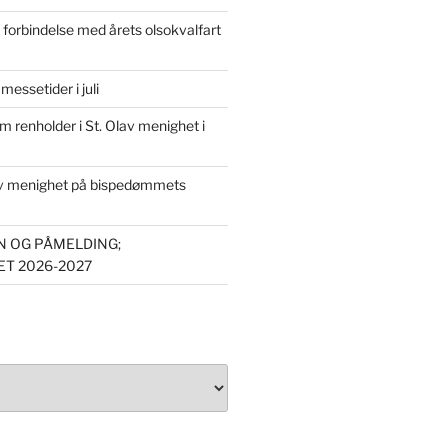
forbindelse med årets olsokvalfart
essetider i juli
om renholder i St. Olav menighet i
av menighet på bispedømmets
 OG PÅMELDING;
T 2026-2027