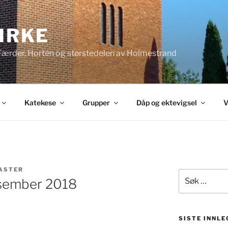
KIRKE
 Færder, Horten og størstedelen av Holmestrand
Katekese
Grupper
Dåp og ektevigsel
V
ASTER
Søk
esember 2018
etter:
SISTE INNLE