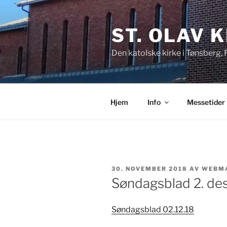
Gå
til
ST. OLAV 
innhold
Den katolske kirke i Tønsberg,
Hjem
Info
Messetider
PUBLISERT
30. NOVEMBER 2018
AV
WEBM
Søndagsblad 2. d
Søndagsblad 02.12.18