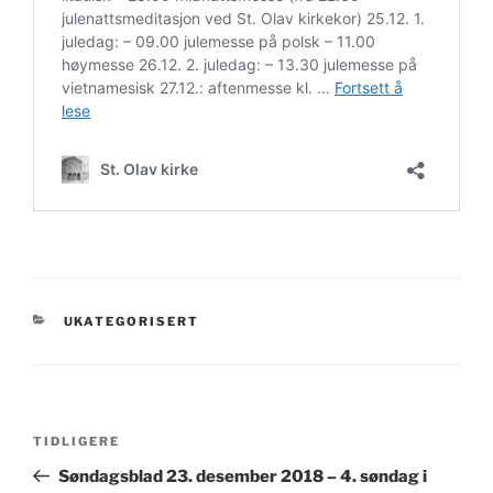
KATEGORIER
UKATEGORISERT
Innleggsnavigasjon
Forrige
TIDLIGERE
innlegg
Søndagsblad 23. desember 2018 – 4. søndag i