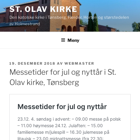
Gå
ST. OLAV KIRKE
til
Den katolske kirke i Tønsberg, Færder, Horten og størstedelen
innhold
av Holmestrand
Meny
PUBLISERT
19. DESEMBER 2018
AV
WEBMASTER
Messetider for jul og nyttår i St.
Olav kirke, Tønsberg