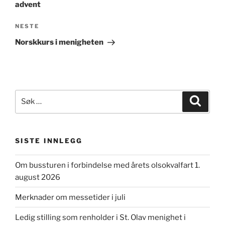
advent
Neste
NESTE
innlegg
Norskkurs i menigheten
Søk
Søk
etter:
SISTE INNLEGG
Om bussturen i forbindelse med årets olsokvalfart 1.
august 2026
Merknader om messetider i juli
Ledig stilling som renholder i St. Olav menighet i