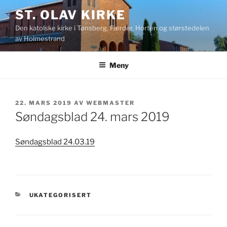
Gå
ST. OLAV KIRKE
til
Den katolske kirke i Tønsberg, Færder, Horten og størstedelen
innhold
av Holmestrand
Meny
PUBLISERT
22. MARS 2019
AV
WEBMASTER
Søndagsblad 24. mars 2019
Søndagsblad 24.03.19
KATEGORIER
UKATEGORISERT