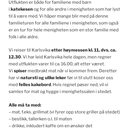
Utflukten er både for familiene med barn
i
katekesen
og for alle andre i menigheten som har lyst
til å være med. Vi håper mange blir med på denne
familieturen for alle familiene i menigheten, som også
er en tur for hele menigheten som en stor familie med
folk i alle aldre.
Vi reiser til Karlsvika
etter høymessen kl. 11, dvs. ca.
12.30
. Vi har leid Karlsvika hele dagen, men regner
med utflukten varer til ca. 16.00, alt etter været.
Vi
spiser
medbrakt mat når vi kommer frem. Deretter
har vi
natursti og ulike leker
før vi til slutt koser oss
med
felles kakebord
. Hvis regnet pøser ned, vil vi
samles for mat og hygge i menighetssalen i stedet.
Alle må ta med:
– mat, f.eks. grillmat (vi fyrer opp store griller på stedet)
– bestikk, tallerken o.l. til maten
– drikke, inkludert kaffe om en ønsker det