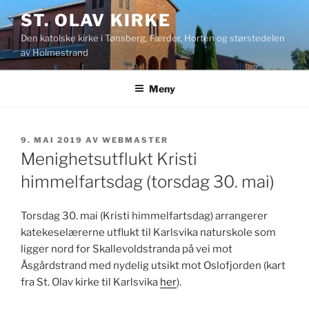
Gå
ST. OLAV KIRKE
til
Den katolske kirke i Tønsberg, Færder, Horten og størstedelen
innhold
av Holmestrand
Meny
PUBLISERT
9. MAI 2019
AV
WEBMASTER
Menighetsutflukt Kristi
himmelfartsdag (torsdag 30. mai)
Torsdag 30. mai (Kristi himmelfartsdag) arrangerer
katekeselærerne utflukt til Karlsvika naturskole som
ligger nord for Skallevoldstranda på vei mot
Åsgårdstrand med nydelig utsikt mot Oslofjorden (kart
fra St. Olav kirke til Karlsvika
her
).