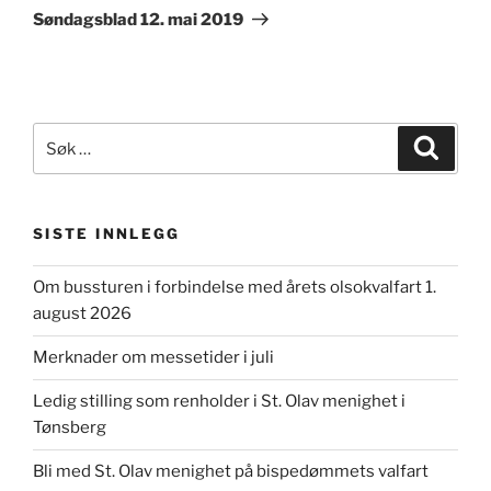
innlegg
Søndagsblad 12. mai 2019
Søk
Søk
etter:
SISTE INNLEGG
Om bussturen i forbindelse med årets olsokvalfart 1.
august 2026
Merknader om messetider i juli
Ledig stilling som renholder i St. Olav menighet i
Tønsberg
Bli med St. Olav menighet på bispedømmets valfart