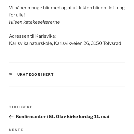
Vi håper mange blir med og at utflukten blir en flott dag
for alle!
Hilsen katekeselærerne
Adressen til Karlsvika:
Karlsvika naturskole, Karlsvikveien 26, 3150 Tolvsrød
KATEGORIER
UKATEGORISERT
Innleggsnavigasjon
Forrige
TIDLIGERE
innlegg
Konfirmanter i St. Olav kirke lørdag 11. mai
Neste
NESTE