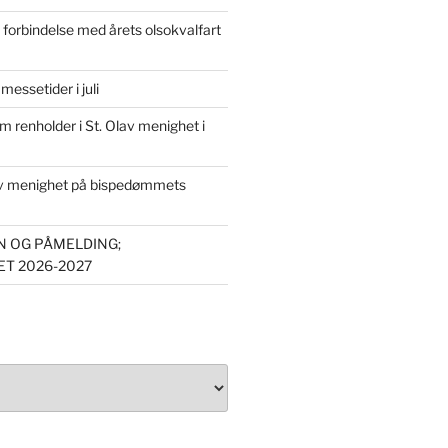
forbindelse med årets olsokvalfart
essetider i juli
om renholder i St. Olav menighet i
av menighet på bispedømmets
 OG PÅMELDING;
T 2026-2027