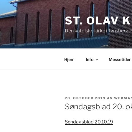
Gå
til
ST. OLAV 
innhold
Den katolske kirke i Tønsberg,
Hjem
Info
Messetider
PUBLISERT
20. OKTOBER 2019
AV
WEBMA
Søndagsblad 20. o
Søndagsblad 20.10.19