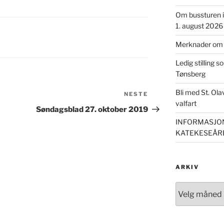
Om bussturen i 
1. august 2026
Merknader om m
Ledig stilling s
Tønsberg
Bli med St. Ol
NESTE
Neste
valfart
innlegg
Søndagsblad 27. oktober 2019
INFORMASJON
KATEKESEÅRE
ARKIV
Arkiv