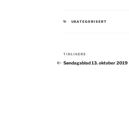
KATEGORIER
UKATEGORISERT
Innleggsnavigasjon
Forrige
TIDLIGERE
innlegg
Søndagsblad 13. oktober 2019