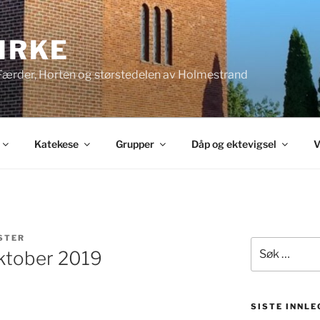
KIRKE
 Færder, Horten og størstedelen av Holmestrand
Katekese
Grupper
Dåp og ektevigsel
V
STER
Søk
ktober 2019
etter:
SISTE INNLE