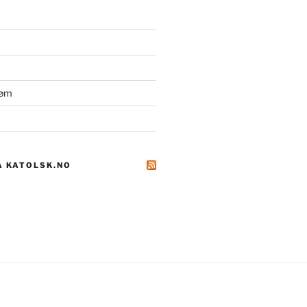
røm
A KATOLSK.NO