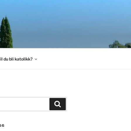
il du bli katolikk?
Søk
GG