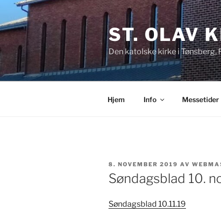
Gå
til
ST. OLAV 
innhold
Den katolske kirke i Tønsberg,
Hjem
Info
Messetider
PUBLISERT
8. NOVEMBER 2019
AV
WEBMA
Søndagsblad 10. 
Søndagsblad 10.11.19