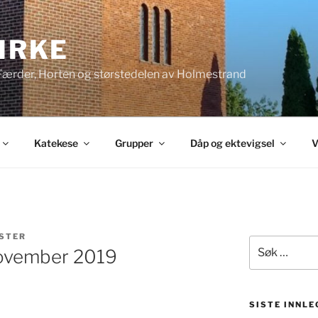
KIRKE
 Færder, Horten og størstedelen av Holmestrand
Katekese
Grupper
Dåp og ektevigsel
V
STER
Søk
november 2019
etter:
SISTE INNLE