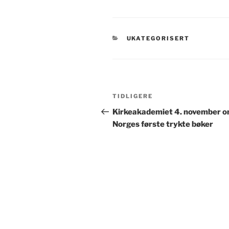
KATEGORIER
UKATEGORISERT
Innleggsnavigasjon
Forrige
TIDLIGERE
innlegg
Kirkeakademiet 4. november 
Norges første trykte bøker