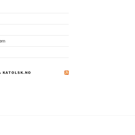
røm
A KATOLSK.NO