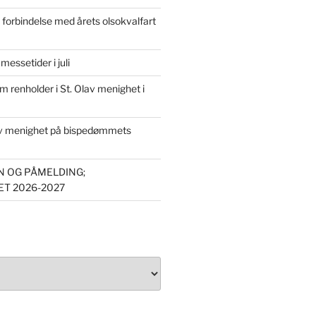
forbindelse med årets olsokvalfart
essetider i juli
om renholder i St. Olav menighet i
av menighet på bispedømmets
 OG PÅMELDING;
T 2026-2027