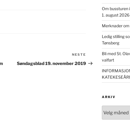
Om bussturen i 
1. august 2026
Merknader om m
Ledig stilling s
Tønsberg
Bli med St. Ol
NESTE
Neste
valfart
innlegg
om
Søndagsblad 19. november 2019
INFORMASJON
KATEKESEÅRE
ARKIV
Arkiv