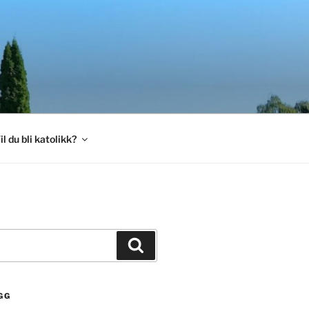
il du bli katolikk?
Søk
GG