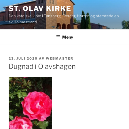
Gå
ST. OLAV KIRKE
til
Den katolske kirke i Tønsberg, Færder, Horten og størstedelen
innhold
av Holmestrand
Meny
PUBLISERT
23. JULI 2020
AV
WEBMASTER
Dugnad i Olavshagen