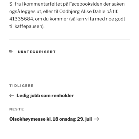
Si fra i kommentarfeltet på Facebooksiden der saken
også legges ut, eller til Oddbjørg Alise Dahle på tlf.
41335684, om du kommer (så kan vi ta med noe godt
til kaffepausen).
KATEGORIER
UKATEGORISERT
Innleggsnavigasjon
Forrige
TIDLIGERE
innlegg
Ledig jobb som renholder
Neste
NESTE
innlegg
Olsokhøymesse kl. 18 onsdag 29. juli