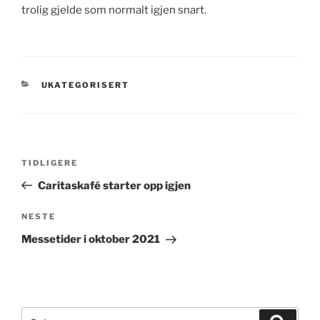
trolig gjelde som normalt igjen snart.
KATEGORIER
UKATEGORISERT
Innleggsnavigasjon
Forrige
TIDLIGERE
innlegg
Caritaskafé starter opp igjen
Neste
NESTE
innlegg
Messetider i oktober 2021
Søk
Søk