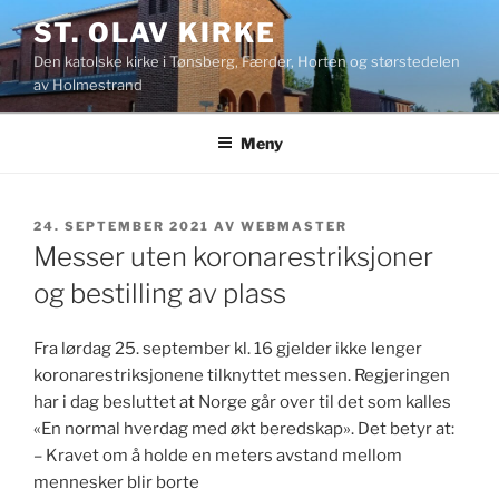
Gå
ST. OLAV KIRKE
til
Den katolske kirke i Tønsberg, Færder, Horten og størstedelen
innhold
av Holmestrand
Meny
PUBLISERT
24. SEPTEMBER 2021
AV
WEBMASTER
Messer uten koronarestriksjoner
og bestilling av plass
Fra lørdag 25. september kl. 16 gjelder ikke lenger
koronarestriksjonene tilknyttet messen. Regjeringen
har i dag besluttet at Norge går over til det som kalles
«En normal hverdag med økt beredskap». Det betyr at:
– Kravet om å holde en meters avstand mellom
mennesker blir borte