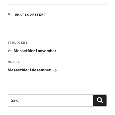
KATEGORIER
UKATEGORISERT
Innleggsnavigasjon
Forrige
TIDLIGERE
innlegg
Messetider i november
Neste
NESTE
innlegg
Messetider i desember
Søk
Søk
etter: