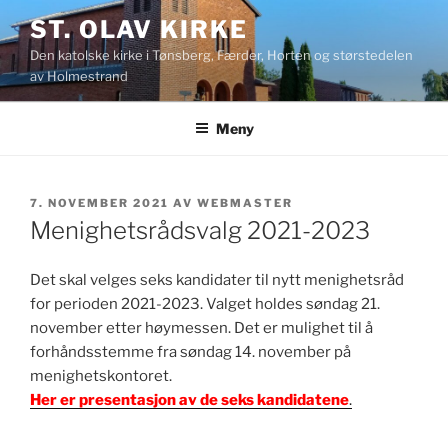
Gå
ST. OLAV KIRKE
til
Den katolske kirke i Tønsberg, Færder, Horten og størstedelen
innhold
av Holmestrand
Meny
PUBLISERT
7. NOVEMBER 2021
AV
WEBMASTER
Menighetsrådsvalg 2021-2023
Det skal velges seks kandidater til nytt menighetsråd
for perioden 2021-2023. Valget holdes søndag 21.
november etter høymessen. Det er mulighet til å
forhåndsstemme fra søndag 14. november på
menighetskontoret.
Her er presentasjon av de seks kandidatene
.