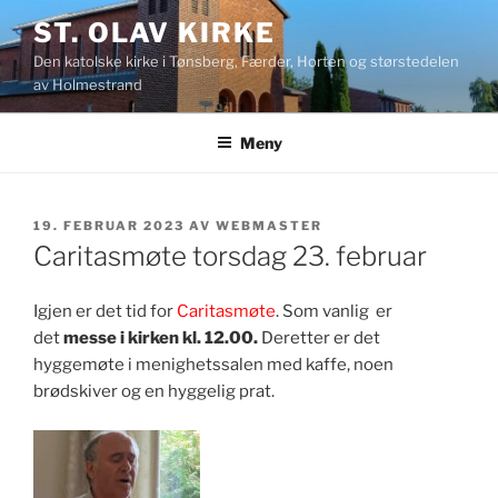
Gå
ST. OLAV KIRKE
til
Den katolske kirke i Tønsberg, Færder, Horten og størstedelen
innhold
av Holmestrand
Meny
PUBLISERT
19. FEBRUAR 2023
AV
WEBMASTER
Caritasmøte torsdag 23. februar
Igjen er det tid for
Caritasmøte
. Som vanlig er
det
messe i kirken kl. 12.00.
Deretter er det
hyggemøte i menighetssalen med kaffe, noen
brødskiver og en hyggelig prat.