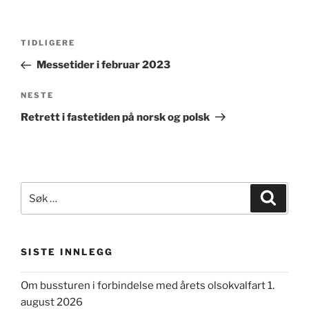
Innleggsnavigasjon
Forrige
TIDLIGERE
innlegg
Messetider i februar 2023
Neste
NESTE
innlegg
Retrett i fastetiden på norsk og polsk
Søk
Søk
etter:
SISTE INNLEGG
Om bussturen i forbindelse med årets olsokvalfart 1.
august 2026