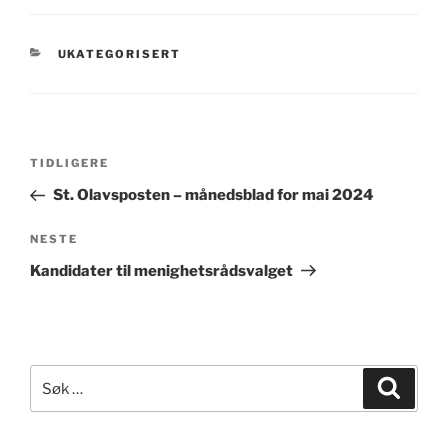
KATEGORIER
UKATEGORISERT
Innleggsnavigasjon
Forrige
TIDLIGERE
innlegg
St. Olavsposten – månedsblad for mai 2024
Neste
NESTE
innlegg
Kandidater til menighetsrådsvalget
Søk
Søk
etter: