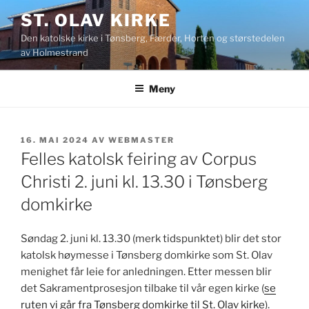
Gå
ST. OLAV KIRKE
til
Den katolske kirke i Tønsberg, Færder, Horten og størstedelen
innhold
av Holmestrand
Meny
PUBLISERT
16. MAI 2024
AV
WEBMASTER
Felles katolsk feiring av Corpus
Christi 2. juni kl. 13.30 i Tønsberg
domkirke
Søndag 2. juni kl. 13.30 (merk tidspunktet) blir det stor
katolsk høymesse i Tønsberg domkirke som St. Olav
menighet får leie for anledningen. Etter messen blir
det Sakramentprosesjon tilbake til vår egen kirke (
se
ruten vi går fra Tønsberg domkirke til St. Olav kirke
).