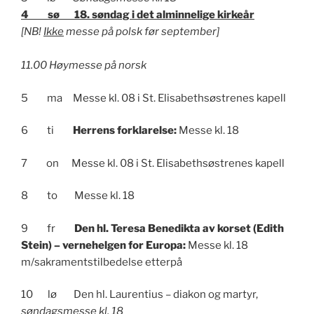
4 sø 18. søndag i det alminnelige kirkeår
[NB!
Ikke
messe på polsk før september]
11.00 Høymesse på norsk
5 ma Messe kl. 08 i St. Elisabethsøstrenes kapell
6 ti
Herrens forklarelse:
Messe kl. 18
7 on Messe kl. 08 i St. Elisabethsøstrenes kapell
8 to Messe kl. 18
9 fr
Den hl. Teresa Benedikta av korset (Edith
Stein) – vernehelgen for Europa:
Messe kl. 18
m/sakramentstilbedelse etterpå
10 lø Den hl. Laurentius – diakon og martyr,
søndagsmesse kl. 18