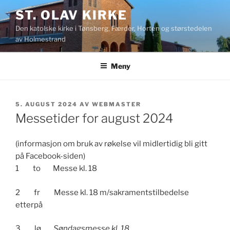
Gå
ST. OLAV KIRKE
til
Den katolske kirke i Tønsberg, Færder, Horten og størstedelen
innhold
av Holmestrand
Meny
PUBLISERT
5. AUGUST 2024
AV
WEBMASTER
Messetider for august 2024
(informasjon om bruk av røkelse vil midlertidig bli gitt
på Facebook-siden)
1 to Messe kl. 18
2 fr Messe kl. 18 m/sakramentstilbedelse
etterpå
3 lø
Søndagsmesse kl. 18