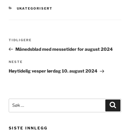
KATEGORIER
UKATEGORISERT
Innleggsnavigasjon
Forrige
TIDLIGERE
innlegg
Månedsblad med messetider for august 2024
Neste
NESTE
innlegg
Høytidelig vesper lørdag 10. august 2024
Søk
Søk
etter:
SISTE INNLEGG