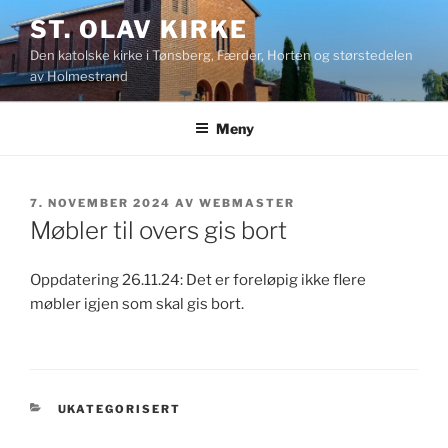
Gå
ST. OLAV KIRKE
til
Den katolske kirke i Tønsberg, Færder, Horten og størstedelen
innhold
av Holmestrand
Meny
PUBLISERT
7. NOVEMBER 2024
AV
WEBMASTER
Møbler til overs gis bort
Oppdatering 26.11.24: Det er foreløpig ikke flere
møbler igjen som skal gis bort.
KATEGORIER
UKATEGORISERT