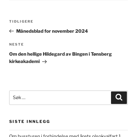
Innleggsnavigasjon
Forrige
TIDLIGERE
innlegg
Månedsblad for november 2024
Neste
NESTE
innlegg
Om den hellige Hildegard av Bingen i Tønsberg
kirkeakademi
Søk
Søk
etter:
SISTE INNLEGG
Om bussturen i forbindelse med årets olsokvalfart 1.