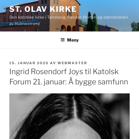
Gå
ST. OLAV KIRKE
til
Den katolske kirke i Tønsberg, Færder, Horten og størstedelen
innhold
av Holmestrand
Meny
PUBLISERT
15. JANUAR 2025
AV
WEBMASTER
Ingrid Rosendorf Joys til Katolsk
Forum 21. januar: Å bygge samfunn