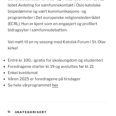
ledet Avdeling for samfunnskontakt i Oslo katolske
bispedømme og vært kommunikasjons- og
programleder i Det europeiske religionslederrådet
(ECRL). Hun er kjent som en engasjert og profilert
bidragsyter i samfunnsdebatten.
Vel møtt til en ny sesong med Katolsk Forum i St. Olav
kirke!
Entré kr. 100,- (gratis for skoleungdom og studenter)
Foredragene starter kl. 19 og avsluttes før kl. 21
Enkel kveldsmat
Våren 2025 er foredragene på tirsdager
Se hele vårprogrammet
her
KATEGORIER
UKATEGORISERT