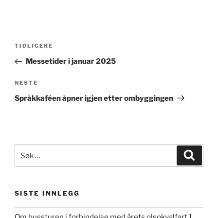
Innleggsnavigasjon
Forrige
TIDLIGERE
innlegg
Messetider i januar 2025
Neste
NESTE
innlegg
Språkkaféen åpner igjen etter ombyggingen
Søk
Søk
etter:
SISTE INNLEGG
Om bussturen i forbindelse med årets olsokvalfart 1.