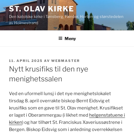
Gå
ST. OLAV KIRKE
til
Den katolske kirke i Tønsberg, Færder, Horten og størstedelen
innhold
av Holmestrand
Meny
PUBLISERT
11. APRIL 2025
AV
WEBMASTER
Nytt krusifiks til den nye
menighetssalen
Ved en uformell lunsj i det nye menighetslokalet
tirsdag 8. april overrakte biskop Bernt Eidsvig et
krusifiks som en gave til St. Olav menighet. Krusifikset
er laget i Oberammergau (i likhet med
helgenstatuene i
kirken
) og har tilhørt St. Franciskus Xaveriussøstrene i
Bergen. Biskop Eidsvig som i anledning overrekkelsen