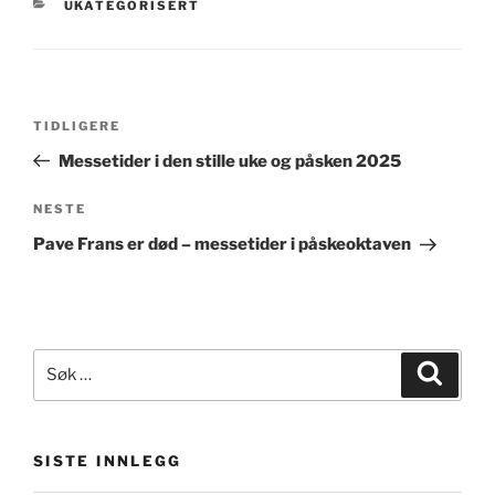
KATEGORIER
UKATEGORISERT
Innleggsnavigasjon
Forrige
TIDLIGERE
innlegg
Messetider i den stille uke og påsken 2025
Neste
NESTE
innlegg
Pave Frans er død – messetider i påskeoktaven
Søk
Søk
etter:
SISTE INNLEGG