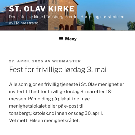
Gå
ST. OLAV KIRKE
til
Den katolske kirke i Tønsberg, Færder, Horten og størstedelen
innhold
av Holmestrand
Meny
PUBLISERT
27. APRIL 2025
AV
WEBMASTER
Fest for frivillige lørdag 3. mai
Alle som gjør en frivillig tjeneste i St. Olav menighet er
invitert til fest for frivillige lørdag 3. mai etter 18-
messen. Påmelding på plakat i det nye
menighetslokalet eller på e-post til
tonsberg@katolsk.no innen onsdag 30. april.
Vel møtt! Hilsen menighetsrådet.