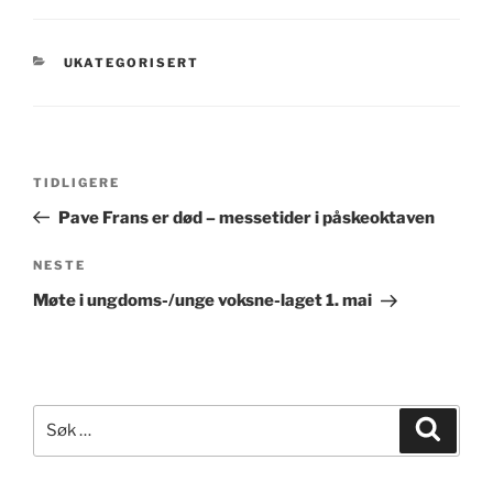
KATEGORIER
UKATEGORISERT
Innleggsnavigasjon
Forrige
TIDLIGERE
innlegg
Pave Frans er død – messetider i påskeoktaven
Neste
NESTE
innlegg
Møte i ungdoms-/unge voksne-laget 1. mai
Søk
Søk
etter: