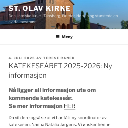
Gå
ST. OLAV KIRKE
til
Den katolske kirke i Tønsberg, Færder, Horten og størstedelen
innhold
av Holmestrand
Meny
PUBLISERT
4. JULI 2025
AV
TERESE RANEK
KATEKESEÅRET 2025-2026: Ny
informasjon
Nå ligger all informasjon ute om
kommende katekeseår.
Se mer informasjon
HER
.
Da vil dere også se at vi har fått ny koordinator av
katekesen: Nanna Natalia Jørgens. Vi ønsker henne