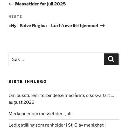
innlegg
Messetider for juli 2025
Neste
NESTE
innlegg
«Ny» Salve Regina – Lurt å øve litt hjemme!
Søk
Søk
etter:
SISTE INNLEGG
Om bussturen i forbindelse med årets olsokvalfart 1.
august 2026
Merknader om messetider i juli
Ledig stilling som renholder i St. Olav menighet i