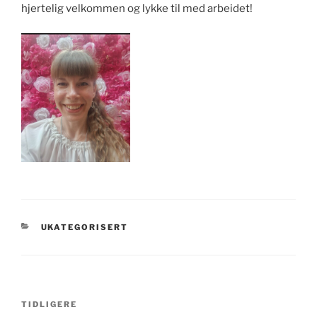
hjertelig velkommen og lykke til med arbeidet!
KATEGORIER
UKATEGORISERT
Innleggsnavigasjon
Forrige
TIDLIGERE