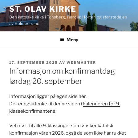
Gå
ST. OLAV KIRKE
til
Den katolske kirke i Tønsberg, Færder, Horten og størstedelen
innhold
av Holmestrand
Meny
PUBLISERT
17. SEPTEMBER 2025
AV
WEBMASTER
Informasjon om konfirmantdag
lørdag 20. september
Informasjon ligger på egen side
her
.
Det er også lenke til denne siden i
kalenderen for 9.
klassekonfirmantene
.
Vel møtt til alle 9. klassinger som ønsker katolsk
konfirmasjon våren 2026, også de som ikke har rukket