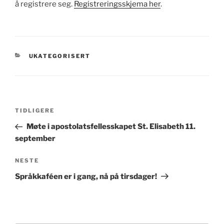
å registrere seg.
Registreringsskjema her
.
KATEGORIER
UKATEGORISERT
Innleggsnavigasjon
Forrige
TIDLIGERE
innlegg
Møte i apostolatsfellesskapet St. Elisabeth 11.
september
Neste
NESTE
innlegg
Språkkaféen er i gang, nå på tirsdager!