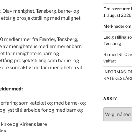
Om bussturen i 
. Olav menighet, Tønsberg, barne- og
1. august 2026
ttårig prosjektstilling med mulighet
Merknader om m
Ledig stilling s
00 medlemmer fra Færder, Tønsberg,
Tønsberg
e av menighetens medlemmer er barn
det for menighetens barn og
Bli med St. Ol
ttårig prosjektstilling som barne- og
valfart
re som aktivt deltar i menigheten vil
INFORMASJON
KATEKESEÅRE
eider med:
ARKIV
 erfaring som kateket og med barne- og
 lyst til å arbeide for og med barn og
Arkiv
 kirke og Kirkens lære
ing