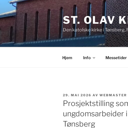
Gå
til
ST. OLAV 
innhold
Den katolske kirke i Tønsberg,
Hjem
Info
Messetider
PUBLISERT
29. MAI 2026
AV
WEBMASTER
Prosjektstilling so
ungdomsarbeider i 
Tønsberg