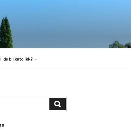
il du bli katolikk?
Søk
GG