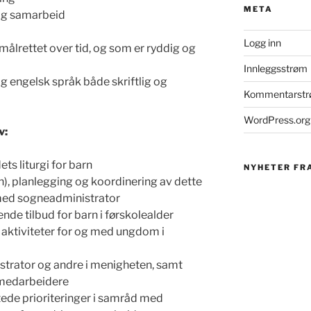
META
og samarbeid
Logg inn
 målrettet over tid, og som er ryddig og
Innleggsstrøm
g engelsk språk både skriftlig og
Kommentarst
WordPress.org
v:
ts liturgi for barn
NYHETER FR
), planlegging og koordinering av dette
e med sogneadministrator
de tilbud for barn i førskolealder
aktiviteter for og med ungdom i
rator og andre i menigheten, samt
e medarbeidere
ede prioriteringer i samråd med