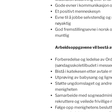
Gode evner i kommunikasjon 
Et positivt menneskesyn
Evne til å jobbe selvstendig og
nøyaktig
God fremstillingsevne i norsk o
muntlig
Arbeidsoppgavene vil bestå a
Forberedelse og ledelse av Orde
(søndagsskoletilbudet i messen
Bistå i katekesen etter avtal
Utprøving av babysang og lignen
Støtte ungdomslaget og andre 
menigheten
Samarbeide med sogneadminist
rekruttere og veilede frivillig
Følge opp menighetens beslutt