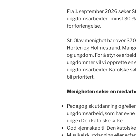
Fra 1. september 2026 søker St
ungdomsarbeider i minst 30 % e
for forlengelse.
St. Olav menighet har over 37
Horten og Holmestrand. Mang
og ungdom. For å styrke arbei
ungdommer vil vi opprette en e
ungdomsarbeider. Katolske søke
bli prioritert.
Menigheten søker en medarb
Pedagogisk utdanning og/eller
ungdomsarbeid, som har evne og
unge i Den katolske kirke
God kjennskap til Den katolske
Musikalsk utdanning eller erfar