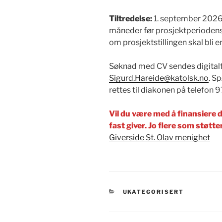
Tiltredelse:
1. september 2026.
måneder før prosjektperiodens 
om prosjektstillingen skal bli en 
Søknad med CV sendes digitalt i
Sigurd.Hareide@katolsk.no
. S
rettes til diakonen på telefon 
Vil du være med å finansiere de
fast giver. Jo flere som støtter,
Giverside St. Olav menighet
KATEGORIER
UKATEGORISERT