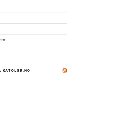
røm
A KATOLSK.NO