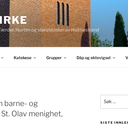
KIRKE
 Færder, Horten og størstedelen av Holmestrand
Katekese
Grupper
Dåp og ektevigsel
V
Søk
m barne- og
etter:
St. Olav menighet,
SISTE INNLE