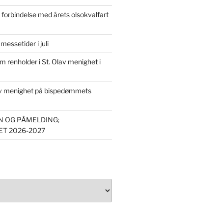
forbindelse med årets olsokvalfart
essetider i juli
om renholder i St. Olav menighet i
av menighet på bispedømmets
 OG PÅMELDING;
T 2026-2027