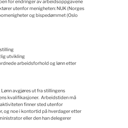
pen for endringer av arbeidsoppgavene
ktører utenfor menigheten: NUK (Norges
nabomenigheter og bispedømmet (Oslo
tilling
lig utvikling
ordnede arbeidsforhold og lønn etter
Lønn avgjøres ut fra stillingens
s kvalifikasjoner. Arbeidstiden må
 aktiviteten finner sted utenfor
r, og noe i kontortid på hverdager etter
istrator eller den han delegerer