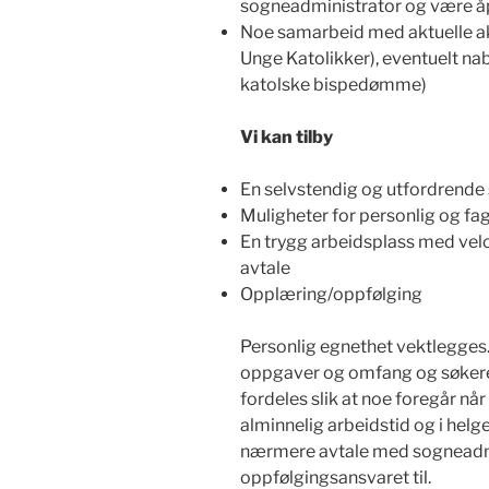
sogneadministrator og være å
Noe samarbeid med aktuelle a
Unge Katolikker), eventuelt 
katolske bispedømme)
Vi kan tilby
En selvstendig og utfordrende s
Muligheter for personlig og fag
En trygg arbeidsplass med vel
avtale
Opplæring/oppfølging
Personlig egnethet vektlegges. 
oppgaver og omfang og søkeren
fordeles slik at noe foregår når
alminnelig arbeidstid og i helge
nærmere avtale med sogneadmin
oppfølgingsansvaret til.