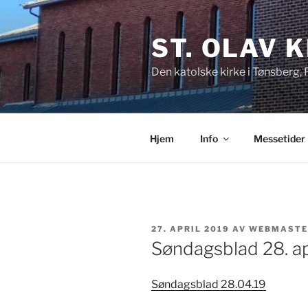
Gå
til
ST. OLAV 
innhold
Den katolske kirke i Tønsberg,
Hjem
Info
Messetider
PUBLISERT
27. APRIL 2019
AV
WEBMASTE
Søndagsblad 28. ap
Søndagsblad 28.04.19