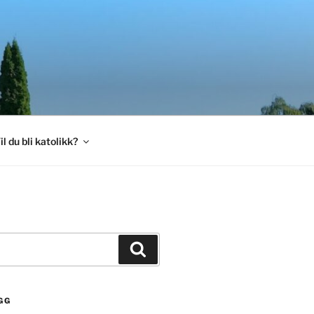
il du bli katolikk?
Søk
GG