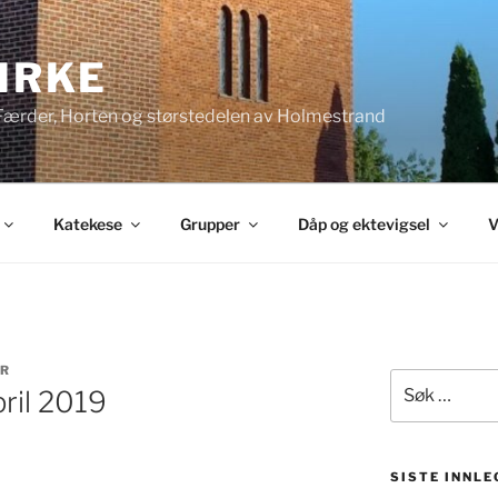
KIRKE
 Færder, Horten og størstedelen av Holmestrand
Katekese
Grupper
Dåp og ektevigsel
V
R
Søk
ril 2019
etter:
SISTE INNLE