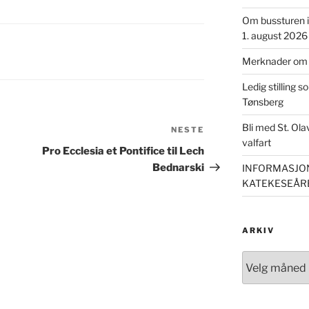
Om bussturen i 
1. august 2026
Merknader om m
Ledig stilling s
Tønsberg
Bli med St. Ol
NESTE
Neste
valfart
innlegg
Pro Ecclesia et Pontifice til Lech
Bednarski
INFORMASJON
KATEKESEÅRE
ARKIV
Arkiv