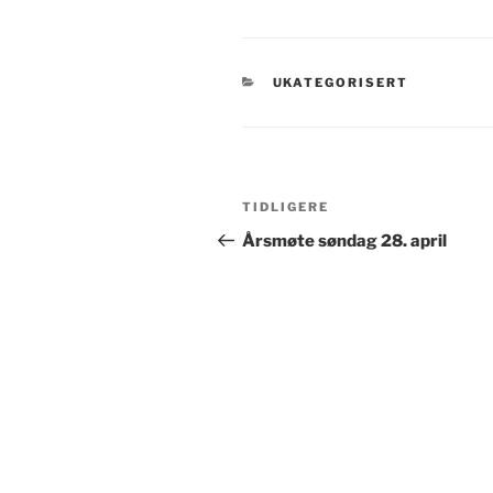
KATEGORIER
UKATEGORISERT
Innleggsnavigasjon
Forrige
TIDLIGERE
innlegg
Årsmøte søndag 28. april