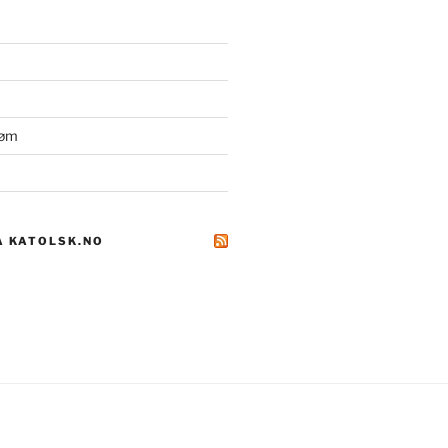
røm
A KATOLSK.NO