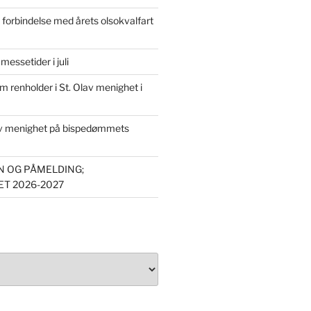
forbindelse med årets olsokvalfart
essetider i juli
om renholder i St. Olav menighet i
av menighet på bispedømmets
 OG PÅMELDING;
T 2026-2027