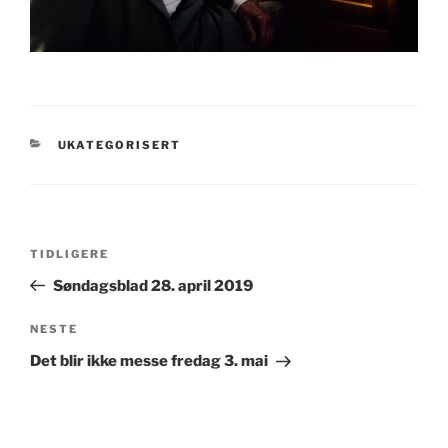
KATEGORIER
UKATEGORISERT
Innleggsnavigasjon
Forrige
TIDLIGERE
innlegg
Søndagsblad 28. april 2019
Neste
NESTE
innlegg
Det blir ikke messe fredag 3. mai