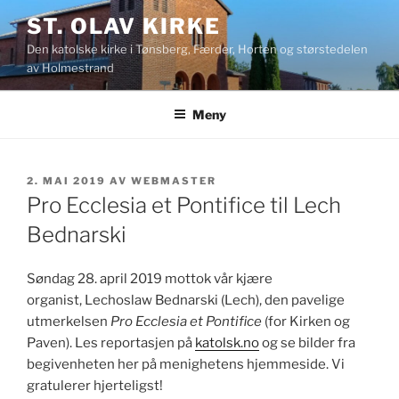
Gå
ST. OLAV KIRKE
til
Den katolske kirke i Tønsberg, Færder, Horten og størstedelen
innhold
av Holmestrand
Meny
PUBLISERT
2. MAI 2019
AV
WEBMASTER
Pro Ecclesia et Pontifice til Lech
Bednarski
Søndag 28. april 2019 mottok vår kjære
organist, Lechoslaw Bednarski (Lech), den pavelige
utmerkelsen
Pro Ecclesia et Pontifice
(for Kirken og
Paven). Les reportasjen på
katolsk.no
og se bilder fra
begivenheten her på menighetens hjemmeside. Vi
gratulerer hjerteligst!