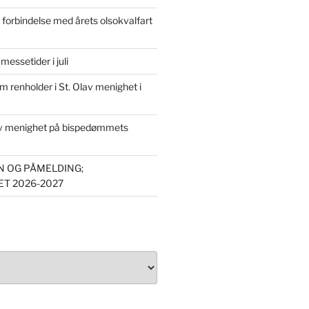
forbindelse med årets olsokvalfart
essetider i juli
om renholder i St. Olav menighet i
av menighet på bispedømmets
 OG PÅMELDING;
T 2026-2027