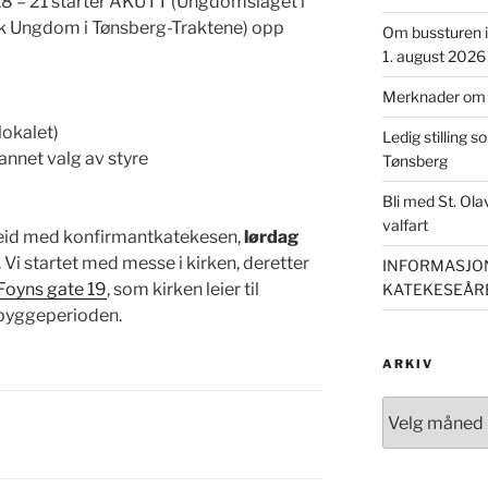
8 – 21 starter AKUTT (Ungdomslaget i
lsk Ungdom i Tønsberg-Traktene) opp
Om bussturen i 
1. august 2026
Merknader om m
lokalet)
Ledig stilling s
nnet valg av styre
Tønsberg
Bli med St. Ol
valfart
beid med konfirmantkatekesen,
lørdag
 Vi startet med messe i kirken, deretter
INFORMASJON
Foyns gate 19
, som kirken leier til
KATEKESEÅRE
byggeperioden.
ARKIV
Arkiv