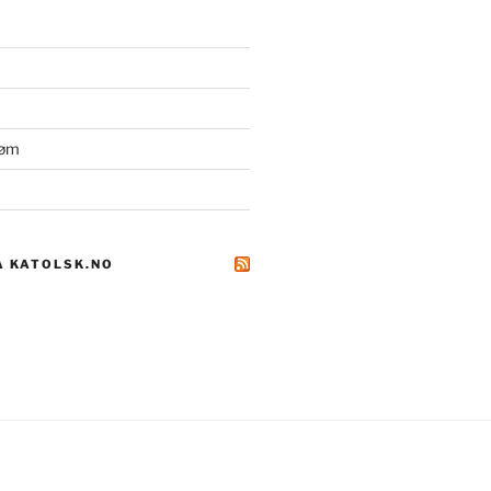
røm
A KATOLSK.NO