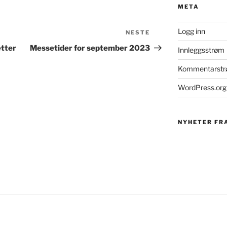
META
Logg inn
NESTE
Neste
innlegg
etter
Messetider for september 2023
Innleggsstrøm
Kommentarst
WordPress.org
NYHETER FR