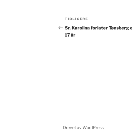
Innleggsnavigasjon
Forrige
TIDLIGERE
innlegg
Sr. Karolina forlater Tønsberg 
17 år
Drevet av WordPress