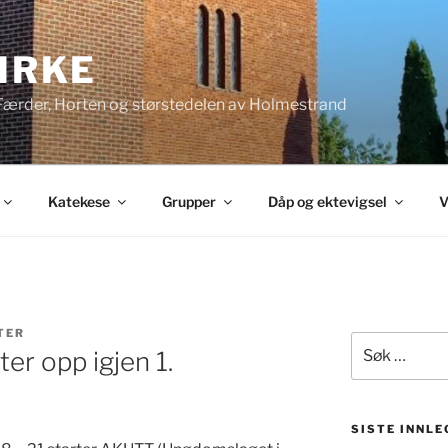
KIRKE
 Færder, Horten og størstedelen av Holmestrand
Katekese
Grupper
Dåp og ektevigsel
V
TER
Søk
er opp igjen 1.
etter:
SISTE INNLE