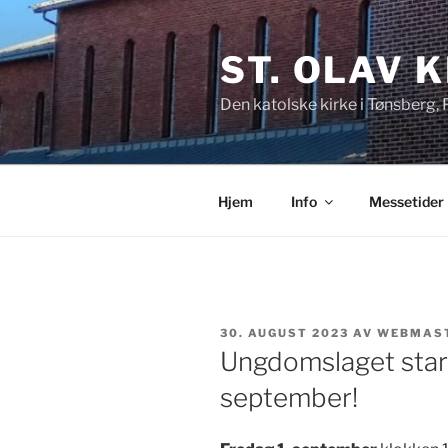
Gå
til
ST. OLAV 
innhold
Den katolske kirke i Tønsberg,
Hjem
Info
Messetider
PUBLISERT
30. AUGUST 2023
AV
WEBMAS
Ungdomslaget start
september!