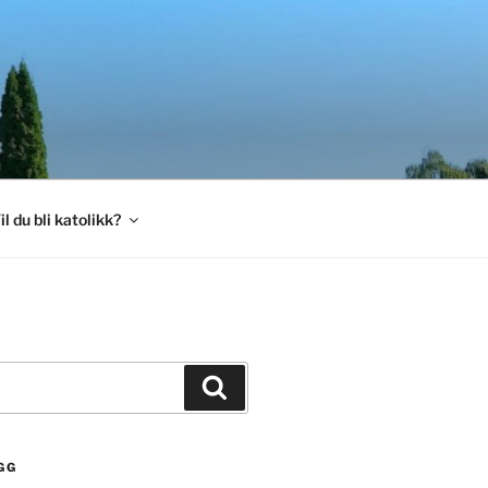
il du bli katolikk?
Søk
GG