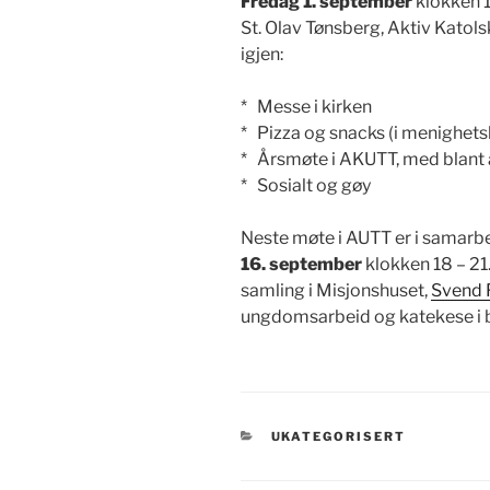
Fredag 1. september
klokken 1
St. Olav Tønsberg, Aktiv Kato
igjen:
* Messe i kirken
* Pizza og snacks (i menighets
* Årsmøte i AKUTT, med blant a
* Sosialt og gøy
Neste møte i AUTT er i samar
16. september
klokken 18 – 21.
samling i Misjonshuset,
Svend 
ungdomsarbeid og katekese i 
KATEGORIER
UKATEGORISERT