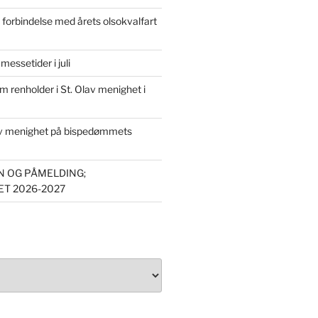
forbindelse med årets olsokvalfart
essetider i juli
om renholder i St. Olav menighet i
av menighet på bispedømmets
 OG PÅMELDING;
T 2026-2027