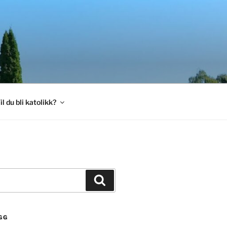
il du bli katolikk?
Søk
GG