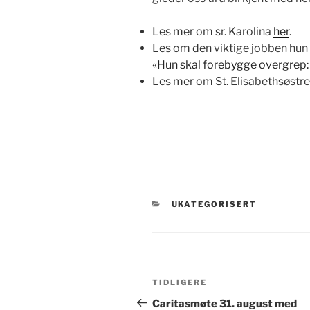
Les mer om sr. Karolina
her
.
Les om den viktige jobben hun 
«Hun skal forebygge overgrep: -D
Les mer om St. Elisabethsøst
KATEGORIER
UKATEGORISERT
Innleggsnavigasjon
Forrige
TIDLIGERE
innlegg
Caritasmøte 31. august med