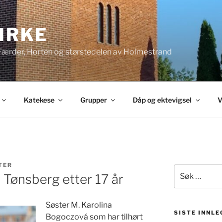
KIRKE
 Færder, Horten og størstedelen av Holmestrand
Katekese
Grupper
Dåp og ektevigsel
V
TER
Søk
r Tønsberg etter 17 år
etter:
Søster M. Karolina
SISTE INNLE
Bogoczová som har tilhørt