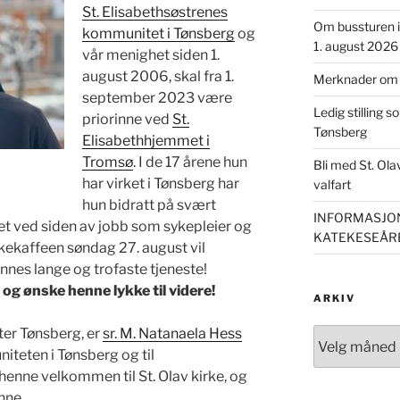
St. Elisabethsøstrenes
Om bussturen i 
kommunitet i Tønsberg
og
1. august 2026
vår menighet siden 1.
august 2006, skal fra 1.
Merknader om m
september 2023 være
Ledig stilling s
priorinne ved
St.
Tønsberg
Elisabethhjemmet i
Tromsø
. I de 17 årene hun
Bli med St. Ol
har virket i Tønsberg har
valfart
hun bidratt på svært
INFORMASJON
et ved siden av jobb som sykepleier og
KATEKESEÅRE
rkekaffeen søndag 27. august vil
nes lange og trofaste tjeneste!
 og ønske henne lykke til videre!
ARKIV
ter Tønsberg, er
sr. M. Natanaela Hess
Arkiv
niteten i Tønsberg og til
henne velkommen til St. Olav kirke, og
nne.