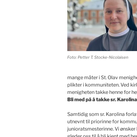
Foto: Petter T. Stocke-Nicolaisen
mange måter i St. Olav menigh
plikter i kommuniteten. Ved ki
menigheten takke henne for hen
Bli med på å takke sr. Karolina
Samtidig som sr. Karolina forla
utnevnt til priorinne for kommu
junioratsmesterinne. Vi ønsker 
gleder oss til å bli kjent med he