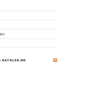
røm
A KATOLSK.NO