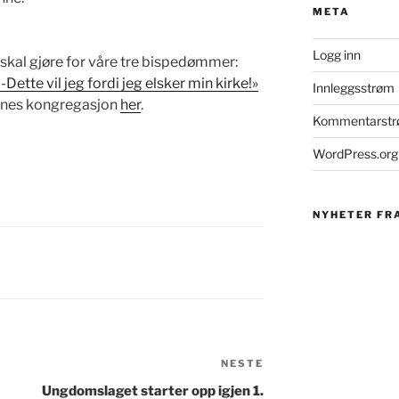
META
Logg inn
skal gjøre for våre tre bispedømmer:
ette vil jeg fordi jeg elsker min kirke!»
Innleggsstrøm
renes kongregasjon
her
.
Kommentarst
WordPress.org
NYHETER FR
NESTE
Neste
innlegg
Ungdomslaget starter opp igjen 1.