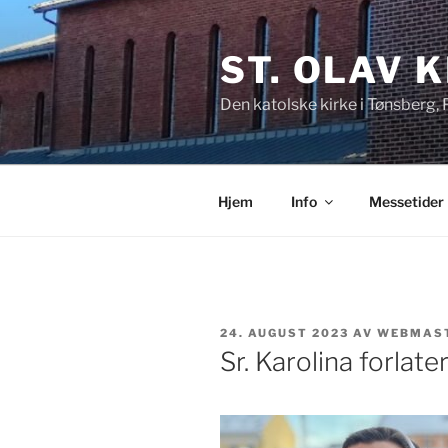
Gå
til
ST. OLAV 
innhold
Den katolske kirke i Tønsberg,
Hjem
Info
Messetider
PUBLISERT
24. AUGUST 2023
AV
WEBMAS
Sr. Karolina forlate