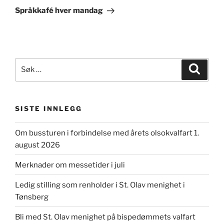
innlegg
Språkkafé hver mandag
Søk
Søk
etter:
SISTE INNLEGG
Om bussturen i forbindelse med årets olsokvalfart 1.
august 2026
Merknader om messetider i juli
Ledig stilling som renholder i St. Olav menighet i
Tønsberg
Bli med St. Olav menighet på bispedømmets valfart