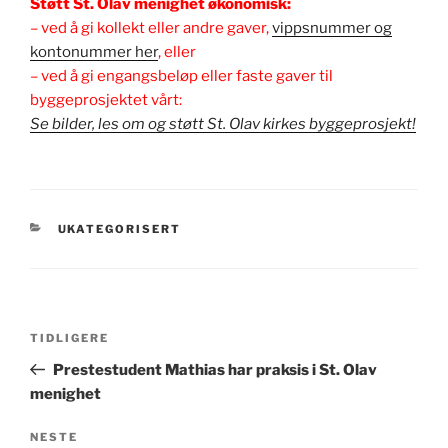
Støtt St. Olav menighet økonomisk:
– ved å gi kollekt eller andre gaver,
vippsnummer og
kontonummer her
, eller
– ved å gi engangsbeløp eller faste gaver til
byggeprosjektet vårt:
Se bilder, les om og støtt St. Olav kirkes byggeprosjekt!
KATEGORIER
UKATEGORISERT
Innleggsnavigasjon
Forrige
TIDLIGERE
innlegg
Prestestudent Mathias har praksis i St. Olav
menighet
Neste
NESTE