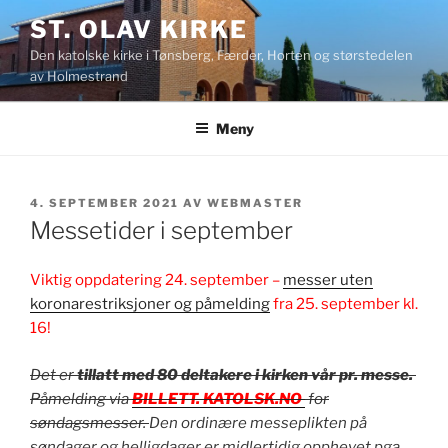
Gå
ST. OLAV KIRKE
til
Den katolske kirke i Tønsberg, Færder, Horten og størstedelen
innhold
av Holmestrand
Meny
PUBLISERT
4. SEPTEMBER 2021
AV
WEBMASTER
Messetider i september
Viktig oppdatering 24. september –
messer uten
koronarestriksjoner og påmelding
fra 25. september kl.
16!
Det er
tillatt med 80 deltakere i kirken vår pr. messe.
Påmelding via
BILLETT. KATOLSK.NO
for
søndagsmesser.
Den ordinære messeplikten på
søndager og helligdager er midlertidig opphevet pga.